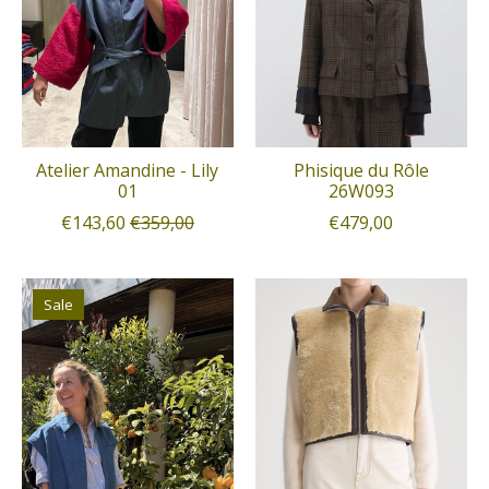
Atelier Amandine - Lily
Phisique du Rôle
01
26W093
€143,60
€359,00
€479,00
Sale