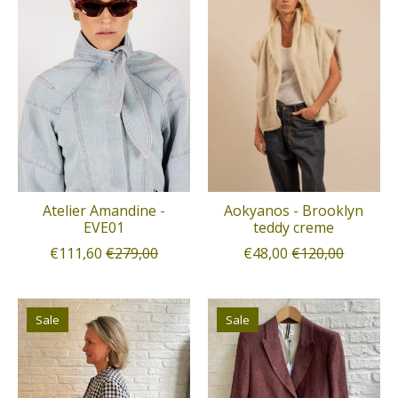
Atelier Amandine -
Aokyanos - Brooklyn
EVE01
teddy creme
€111,60
€279,00
€48,00
€120,00
Sale
Sale