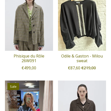
Phisique du Rôle
Odile & Gaston - Milou
26W091
sweat
€499,00
€87,60
€219,00
Sale