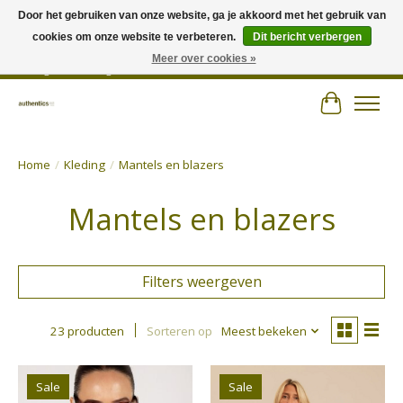
Door het gebruiken van onze website, ga je akkoord met het gebruik van
cookies om onze website te verbeteren.
Dit bericht verbergen
Wij hechten veel belang aan persoonlijk advies en zorgen voor jouw outfit! |
Authentics - Plezantstraat 22 - 9220 Hamme - Tel 052 25 67 00 - Open van
Meer over cookies »
dinsdag tot zaterdag van 10u tot 18u
Winkelwa
Home
/
Kleding
/
Mantels en blazers
Mantels en blazers
Filters weergeven
23 producten
Sorteren op
Meest bekeken
Sale
Sale