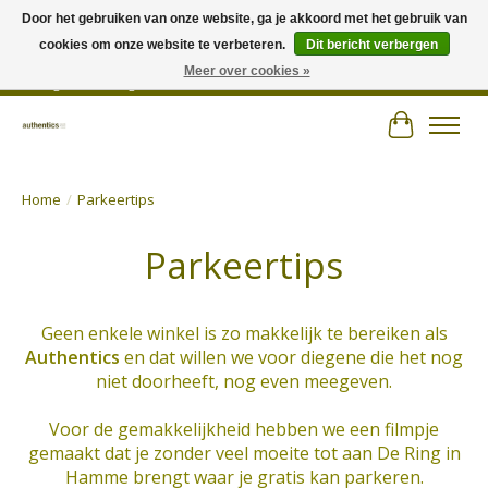
Door het gebruiken van onze website, ga je akkoord met het gebruik van
cookies om onze website te verbeteren.
Dit bericht verbergen
Wij hechten veel belang aan persoonlijk advies en zorgen voor jouw outfit! |
Authentics - Plezantstraat 22 - 9220 Hamme - Tel 052 25 67 00 - Open van
Meer over cookies »
dinsdag tot zaterdag van 10u tot 18u
Winkelwa
Home
/
Parkeertips
Parkeertips
Geen enkele winkel is zo makkelijk te bereiken als
Authentics
en dat willen we voor diegene die het nog
niet doorheeft, nog even meegeven.
Voor de gemakkelijkheid hebben we een filmpje
gemaakt dat je zonder veel moeite tot aan De Ring in
Hamme brengt waar je gratis kan parkeren.