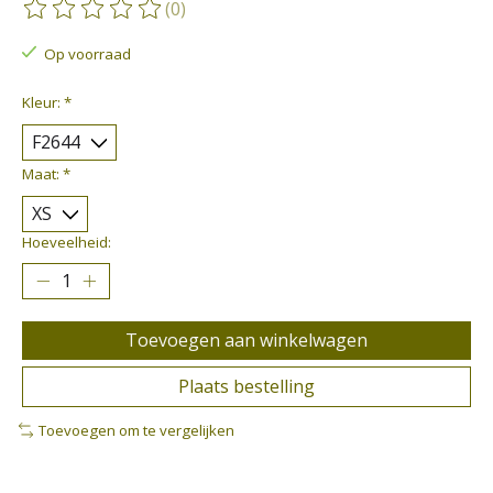
(0)
De beoordeling van dit product is
0
van de 5
Op voorraad
Kleur:
*
Maat:
*
Hoeveelheid:
Toevoegen aan winkelwagen
Plaats bestelling
Toevoegen om te vergelijken