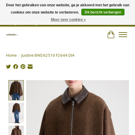
Door het gebruiken van onze website, ga je akkoord met het gebruik van
cookies om onze website te verbeteren.
Dit bericht verbergen
Wij hechten veel belang aan persoonlijk advies en zorgen voor jouw outfit! |
Authentics - Plezantstraat 22 - 9220 Hamme - Tel 052 25 67 00 - Open van
Meer over cookies »
dinsdag tot zaterdag van 10u tot 18u
Winkelwa
Home
/
Justine BW262510 F2644 DIA
Product image slideshow Items