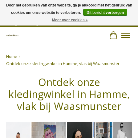
Door het gebruiken van onze website, ga je akkoord met het gebruik van
cookies om onze website te verbeteren.
Dit bericht verbergen
Wij hechten veel belang aan persoonlijk advies en zorgen voor jouw outfit! |
Authentics - Plezantstraat 22 - 9220 Hamme - Tel 052 25 67 00 - Open van
Meer over cookies »
dinsdag tot zaterdag van 10u tot 18u
Winkelwa
Home
/
Ontdek onze kledingwinkel in Hamme, vlak bij Waasmunster
Ontdek onze
kledingwinkel in Hamme,
vlak bij Waasmunster