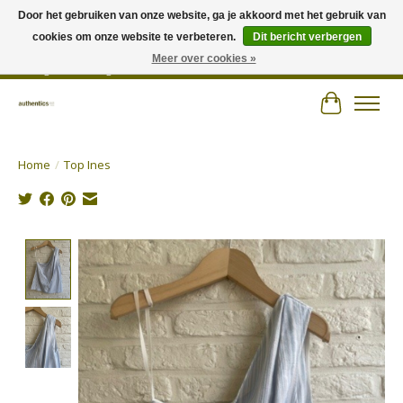
Door het gebruiken van onze website, ga je akkoord met het gebruik van
cookies om onze website te verbeteren.
Dit bericht verbergen
Wij hechten veel belang aan persoonlijk advies en zorgen voor jouw outfit! |
Authentics - Plezantstraat 22 - 9220 Hamme - Tel 052 25 67 00 - Open van
Meer over cookies »
dinsdag tot zaterdag van 10u tot 18u
Winkelwa
Home
/
Top Ines
Product image slideshow Items