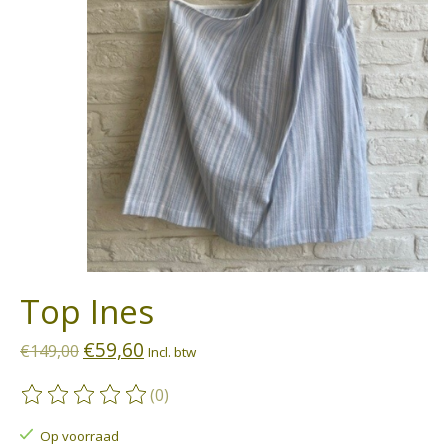
Top Ines
€59,60
€149,00
Incl. btw
(0)
De beoordeling van dit product is
0
van de 5
Op voorraad