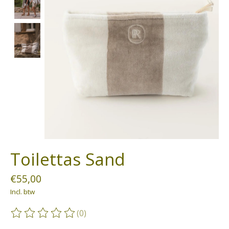
Toilettas Sand
€55,00
Incl. btw
(0)
De beoordeling van dit product is
0
van de 5