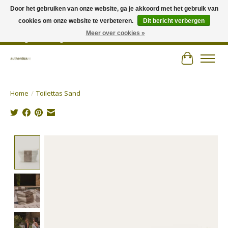
Door het gebruiken van onze website, ga je akkoord met het gebruik van
cookies om onze website te verbeteren.
Dit bericht verbergen
Wij hechten veel belang aan persoonlijk advies en zorgen voor jouw outfit! |
Authentics - Plezantstraat 22 - 9220 Hamme - Tel 052 25 67 00 - Open van
Meer over cookies »
dinsdag tot zaterdag van 10u tot 18u
Winkelwa
Home
/
Toilettas Sand
Product image slideshow Items