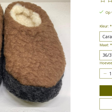
De be
Op 
Kleur:
*
Maat:
*
Hoeveel