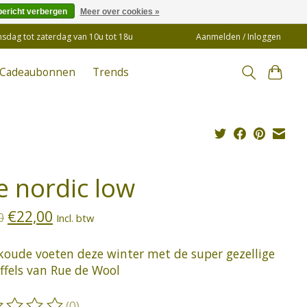
bericht verbergen
Meer over cookies »
insdag tot zaterdag van 10u tot 18u
Aanmelden / Inloggen
Cadeaubonnen
Trends
e nordic low
€22,00
0
Incl. btw
koude voeten deze winter met de super gezellige
ffels van Rue de Wool
(0)