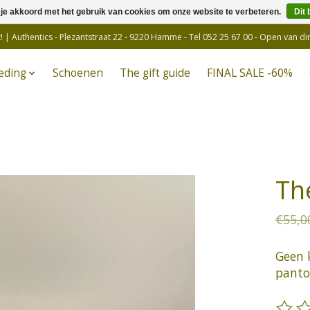
 je akkoord met het gebruik van cookies om onze website te verbeteren.
Dit 
! | Authentics - Plezantstraat 22 - 9220 Hamme - Tel 052 25 67 00 - Open van d
eding
Schoenen
The gift guide
FINAL SALE -60%
Th
€55,0
Geen 
panto