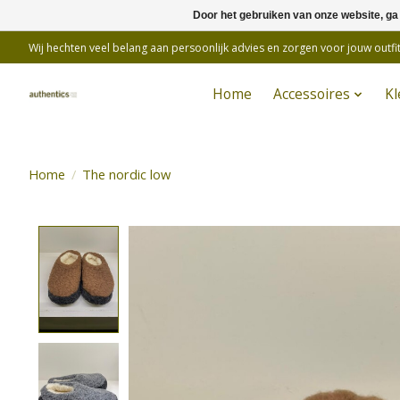
Door het gebruiken van onze website, ga
Wij hechten veel belang aan persoonlijk advies en zorgen voor jouw outfit
Home
Accessoires
Kl
Home
/
The nordic low
Product image slideshow Items