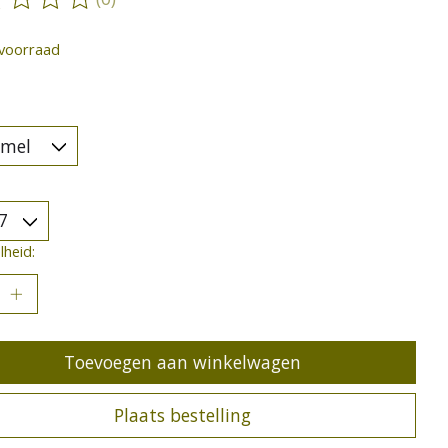
oordeling van dit product is
0
van de 5
voorraad
heid:
Toevoegen aan winkelwagen
Plaats bestelling