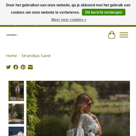
Door het gebruiken van onze website, ga je akkoord met het gebruik van
cookies om onze website te verbeteren.
Dit bericht verbergen
Wij hechten veel belang aan persoonlijk advies en zorgen voor jouw outfit! |
Authentics - Plezantstraat 22 - 9220 Hamme - Tel 052 25 67 00 - Open van
Meer over cookies »
dinsdag tot zaterdag van 10u tot 18u
Winkelwa
Home
/
Strandtas Sand
Product image slideshow Items