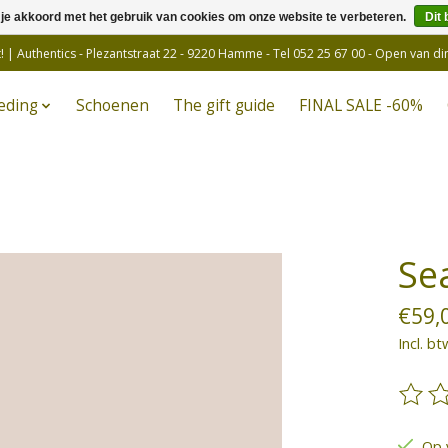
 je akkoord met het gebruik van cookies om onze website te verbeteren.
Dit 
! | Authentics - Plezantstraat 22 - 9220 Hamme - Tel 052 25 67 00 - Open van d
eding
Schoenen
The gift guide
FINAL SALE -60%
Se
€59,
Incl. bt
De be
Op 