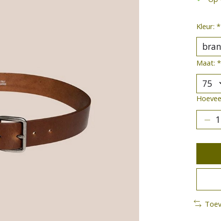
Kleur:
*
Maat:
*
Hoeveel
Toev