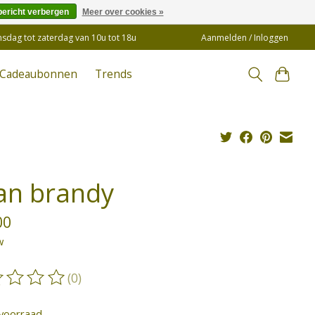
bericht verbergen
Meer over cookies »
insdag tot zaterdag van 10u tot 18u
Aanmelden / Inloggen
Cadeaubonnen
Trends
an brandy
00
w
(0)
oordeling van dit product is
0
van de 5
voorraad