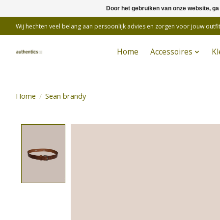
Door het gebruiken van onze website, ga
Wij hechten veel belang aan persoonlijk advies en zorgen voor jouw outfit
Home
Accessoires
Kl
Home
/
Sean brandy
Product image slideshow Items