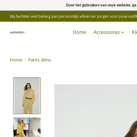
Door het gebruiken van onze website, ga
Wij hechten veel belang aan persoonlijk advies en zorgen voor jouw outfit
Home
Accessoires
Kl
Home
/
Pants Almu
Product image slideshow Items