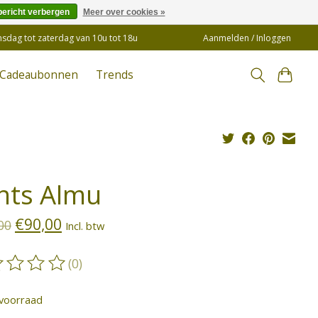
bericht verbergen
Meer over cookies »
insdag tot zaterdag van 10u tot 18u
Aanmelden / Inloggen
Cadeaubonnen
Trends
nts Almu
€90,00
00
Incl. btw
(0)
oordeling van dit product is
0
van de 5
voorraad