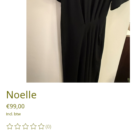
Noelle
€99,00
Incl. btw
(0)
De beoordeling van dit product is
0
van de 5