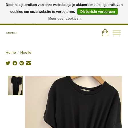
Door het gebruiken van onze website, ga je akkoord met het gebruik van
cookies om onze website te verbeteren.
Dit bericht verbergen
Wij hechten veel belang aan persoonlijk advies en zorgen voor jouw outfit! |
Authentics - Plezantstraat 22 - 9220 Hamme - Tel 052 25 67 00 - Open van
Meer over cookies »
dinsdag tot zaterdag van 10u tot 18u
Winkelwa
Home
/
Noelle
Product image slideshow Items