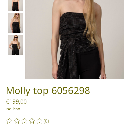
Molly top 6056298
€199,00
Incl. btw
(0)
De beoordeling van dit product is
0
van de 5