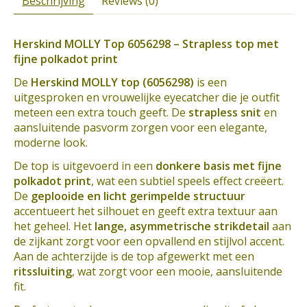
Beschrijving
Reviews (0)
Herskind MOLLY Top 6056298 – Strapless top met
fijne polkadot print
De
Herskind MOLLY top (6056298)
is een
uitgesproken en vrouwelijke eyecatcher die je outfit
meteen een extra touch geeft. De
strapless snit
en
aansluitende pasvorm zorgen voor een elegante,
moderne look.
De top is uitgevoerd in een
donkere basis met fijne
polkadot print
, wat een subtiel speels effect creëert.
De
geplooide en licht gerimpelde structuur
accentueert het silhouet en geeft extra textuur aan
het geheel. Het
lange, asymmetrische strikdetail
aan
de zijkant zorgt voor een opvallend en stijlvol accent.
Aan de achterzijde is de top afgewerkt met een
ritssluiting
, wat zorgt voor een mooie, aansluitende
fit.