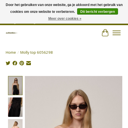
Door het gebruiken van onze website, ga je akkoord met het gebruik van
cookies om onze website te verbeteren.
Dit bericht verbergen
Wij hechten veel belang aan persoonlijk advies en zorgen voor jouw outfit! |
Authentics - Plezantstraat 22 - 9220 Hamme - Tel 052 25 67 00 - Open van
Meer over cookies »
dinsdag tot zaterdag van 10u tot 18u
Winkelwa
Home
/
Molly top 6056298
Product image slideshow Items