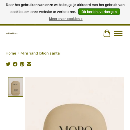
Door het gebruiken van onze website, ga je akkoord met het gebruik van
cookies om onze website te verbeteren.
Dit bericht verbergen
Wij hechten veel belang aan persoonlijk advies en zorgen voor jouw outfit! |
Authentics - Plezantstraat 22 - 9220 Hamme - Tel 052 25 67 00 - Open van
Meer over cookies »
dinsdag tot zaterdag van 10u tot 18u
Winkelwa
Home
/
Mini hand lotion santal
Product image slideshow Items