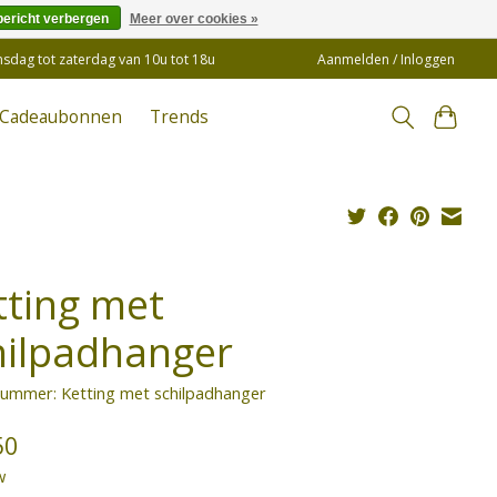
bericht verbergen
Meer over cookies »
insdag tot zaterdag van 10u tot 18u
Aanmelden / Inloggen
Cadeaubonnen
Trends
tting met
hilpadhanger
nummer: Ketting met schilpadhanger
50
w