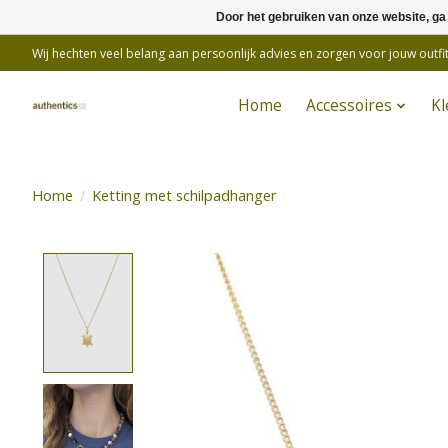
Door het gebruiken van onze website, ga
Wij hechten veel belang aan persoonlijk advies en zorgen voor jouw outfit
Home
Accessoires
Kl
Home
/
Ketting met schilpadhanger
Product image slideshow Items