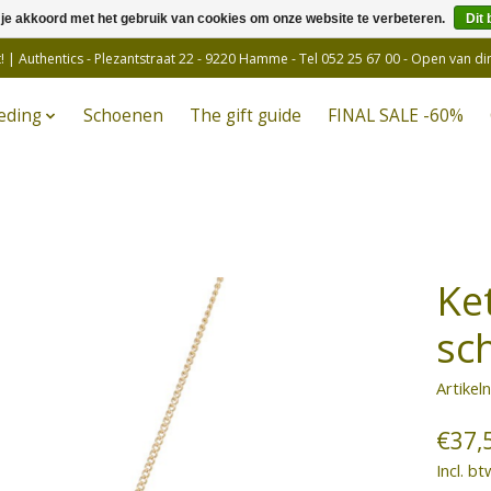
 je akkoord met het gebruik van cookies om onze website te verbeteren.
Dit 
! | Authentics - Plezantstraat 22 - 9220 Hamme - Tel 052 25 67 00 - Open van d
eding
Schoenen
The gift guide
FINAL SALE -60%
Ke
sc
Artikel
€37,
Incl. bt