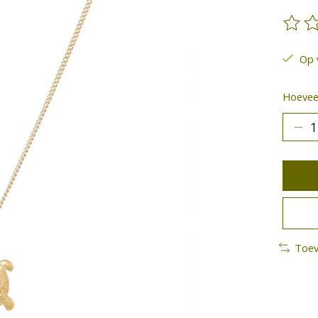
De be
Op 
Hoeveel
Toev