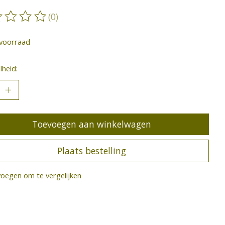
(0)
oordeling van dit product is
0
van de 5
voorraad
heid:
Toevoegen aan winkelwagen
Plaats bestelling
oegen om te vergelijken