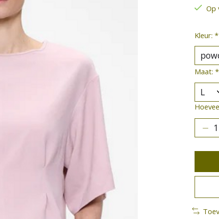
Op 
Kleur:
*
Maat:
*
Hoeveel
Toev