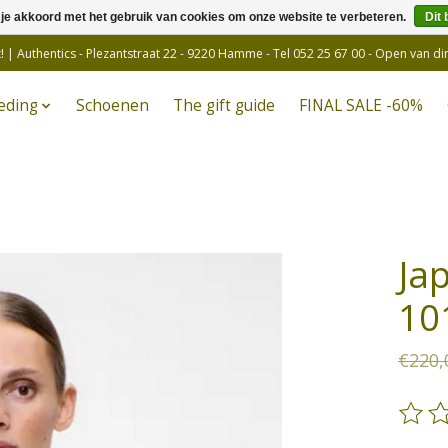
 je akkoord met het gebruik van cookies om onze website te verbeteren.
Dit 
! | Authentics - Plezantstraat 22 - 9220 Hamme - Tel 052 25 67 00 - Open van d
eding
Schoenen
The gift guide
FINAL SALE -60%
Ja
10
€220,
De be