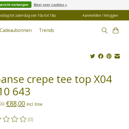
bericht verbergen
Meer over cookies »
insdag tot zaterdag van 10u tot 18u
Aanmelden / Inloggen
Cadeaubonnen
Trends
panse crepe tee top X04
10 643
€88,00
00
Incl. btw
(0)
oordeling van dit product is
0
van de 5