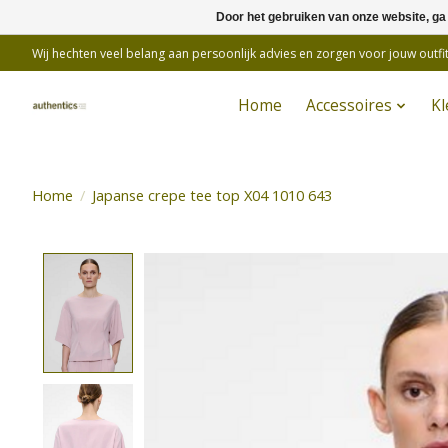
Door het gebruiken van onze website, ga
Wij hechten veel belang aan persoonlijk advies en zorgen voor jouw outfit
Home
Accessoires
Kl
Home
/
Japanse crepe tee top X04 1010 643
Product image slideshow Items