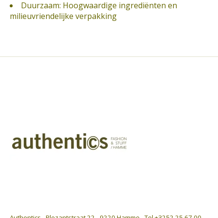
Duurzaam: Hoogwaardige ingrediënten en
milieuvriendelijke verpakking
Authentics - Plezantstraat 22 - 9220 Hamme - Tel +3252 25 67 00 -