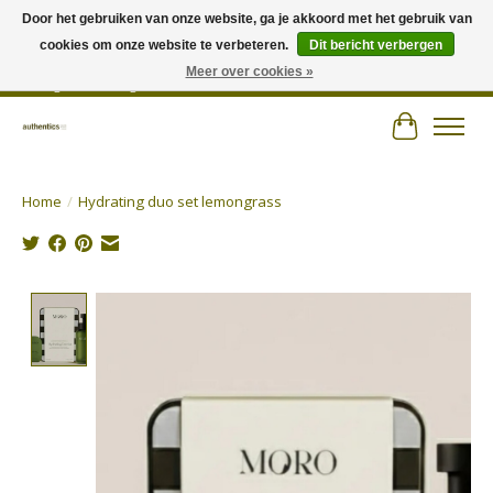
Door het gebruiken van onze website, ga je akkoord met het gebruik van
cookies om onze website te verbeteren.
Dit bericht verbergen
Wij hechten veel belang aan persoonlijk advies en zorgen voor jouw outfit! |
Authentics - Plezantstraat 22 - 9220 Hamme - Tel 052 25 67 00 - Open van
Meer over cookies »
dinsdag tot zaterdag van 10u tot 18u
Winkelwa
Home
/
Hydrating duo set lemongrass
Product image slideshow Items