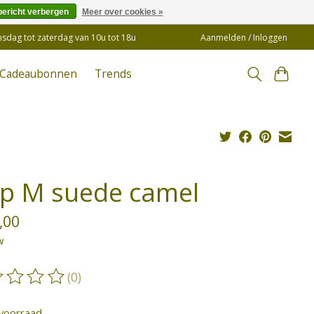
bericht verbergen
Meer over cookies »
insdag tot zaterdag van 10u tot 18u
Aanmelden / Inloggen
Cadeaubonnen
Trends
ap M suede camel
,00
w
(0)
oordeling van dit product is
0
van de 5
voorraad