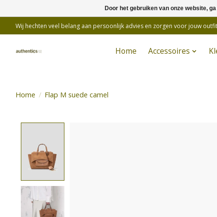
Door het gebruiken van onze website, ga
Wij hechten veel belang aan persoonlijk advies en zorgen voor jouw outfit
Home
Accessoires
Kl
Home
/
Flap M suede camel
Product image slideshow Items