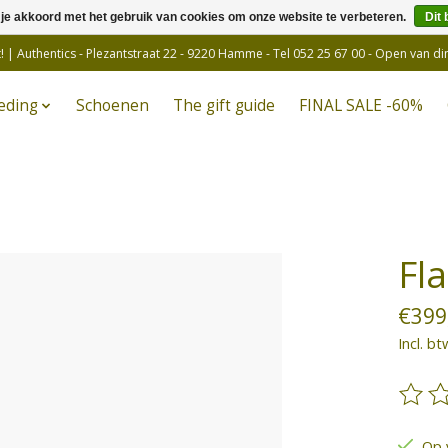
 je akkoord met het gebruik van cookies om onze website te verbeteren.
Dit 
! | Authentics - Plezantstraat 22 - 9220 Hamme - Tel 052 25 67 00 - Open van d
eding
Schoenen
The gift guide
FINAL SALE -60%
Fl
€399
Incl. bt
De be
Op 