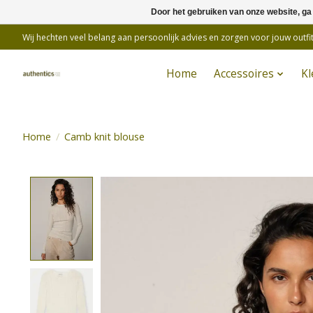
Door het gebruiken van onze website, ga
Wij hechten veel belang aan persoonlijk advies en zorgen voor jouw outfit
Home
Accessoires
Kl
Home
/
Camb knit blouse
Product image slideshow Items