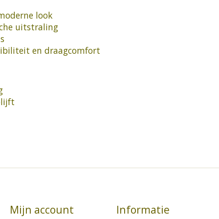
 moderne look
che uitstraling
s
xibiliteit en draagcomfort
g
ijft
Mijn account
Informatie