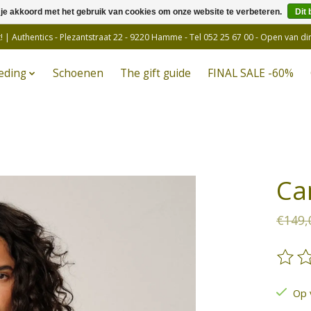
 je akkoord met het gebruik van cookies om onze website te verbeteren.
Dit 
! | Authentics - Plezantstraat 22 - 9220 Hamme - Tel 052 25 67 00 - Open van d
eding
Schoenen
The gift guide
FINAL SALE -60%
Ca
€149,
De be
Op 