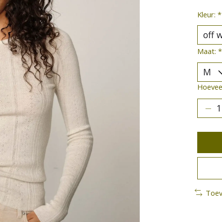
Kleur:
*
Maat:
*
Hoeveel
Toev