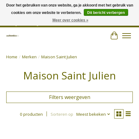
Door het gebruiken van onze website, ga je akkoord met het gebruik van
cookies om onze website te verbeteren.
Dit bericht verbergen
Wij hechten veel belang aan persoonlijk advies en zorgen voor jouw outfit! |
Authentics - Plezantstraat 22 - 9220 Hamme - Tel 052 25 67 00 - Open van
Meer over cookies »
dinsdag tot zaterdag van 10u tot 18u
Winkelwa
Home
/
Merken
/
Maison Saint Julien
Maison Saint Julien
Filters weergeven
0 producten
Sorteren op
Meest bekeken