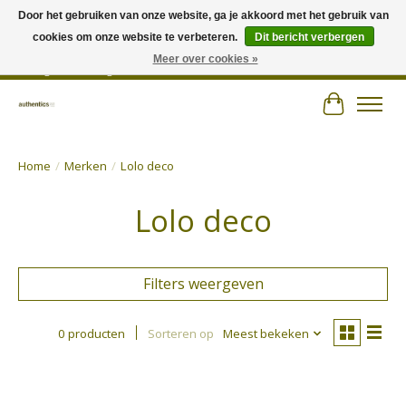
Door het gebruiken van onze website, ga je akkoord met het gebruik van
cookies om onze website te verbeteren.
Dit bericht verbergen
Wij hechten veel belang aan persoonlijk advies en zorgen voor jouw outfit! |
Authentics - Plezantstraat 22 - 9220 Hamme - Tel 052 25 67 00 - Open van
Meer over cookies »
dinsdag tot zaterdag van 10u tot 18u
Winkelwa
Home
/
Merken
/
Lolo deco
Lolo deco
Filters weergeven
0 producten
Sorteren op
Meest bekeken