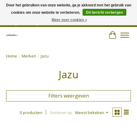
Door het gebruiken van onze website, ga je akkoord met het gebruik van
cookies om onze website te verbeteren.
Dit bericht verbergen
Wij hechten veel belang aan persoonlijk advies en zorgen voor jouw outfit! |
Authentics - Plezantstraat 22 - 9220 Hamme - Tel 052 25 67 00 - Open van
Meer over cookies »
dinsdag tot zaterdag van 10u tot 18u
Winkelwa
Home
/
Merken
/
Jazu
Jazu
Filters weergeven
0 producten
Sorteren op
Meest bekeken