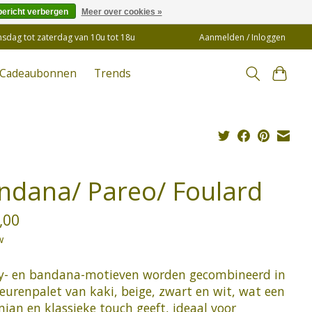
bericht verbergen
Meer over cookies »
insdag tot zaterdag van 10u tot 18u
Aanmelden / Inloggen
Cadeaubonnen
Trends
ndana/ Pareo/ Foulard
,00
w
ey- en bandana-motieven worden gecombineerd in
leurenpalet van kaki, beige, zwart en wit, wat een
ian en klassieke touch geeft, ideaal voor