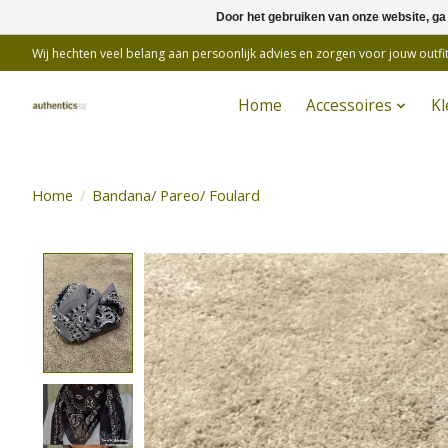
Door het gebruiken van onze website, ga
Wij hechten veel belang aan persoonlijk advies en zorgen voor jouw outfit
Home
Accessoires
Kl
Home
/
Bandana/ Pareo/ Foulard
Product image slideshow Items