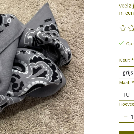
veelzi
in een
De be
Op 
Kleur:
*
Maat:
*
Hoeveel