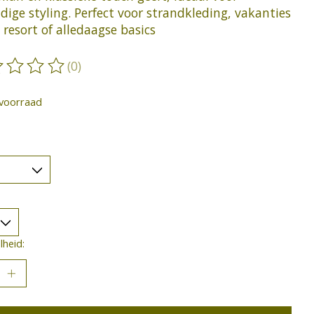
jdige styling. Perfect voor strandkleding, vakanties
 resort of alledaagse basics
(0)
oordeling van dit product is
0
van de 5
voorraad
heid: