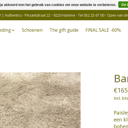
 je akkoord met het gebruik van cookies om onze website te verbeteren.
Dit 
! | Authentics - Plezantstraat 22 - 9220 Hamme - Tel 052 25 67 00 - Open van d
eding
Schoenen
The gift guide
FINAL SALE -60%
Ba
€165
Incl. bt
Paisl
een k
bohem