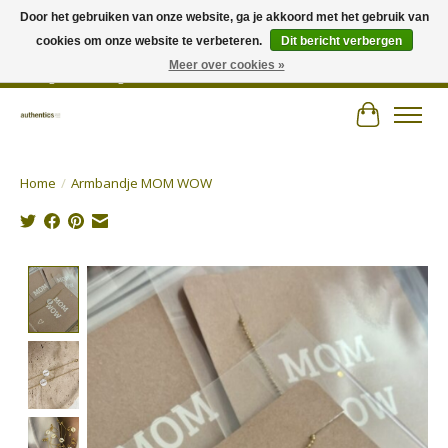
Door het gebruiken van onze website, ga je akkoord met het gebruik van
cookies om onze website te verbeteren.
Dit bericht verbergen
Wij hechten veel belang aan persoonlijk advies en zorgen voor jouw outfit! |
Authentics - Plezantstraat 22 - 9220 Hamme - Tel 052 25 67 00 - Open van
Meer over cookies »
dinsdag tot zaterdag van 10u tot 18u
Winkelwa
Home
/
Armbandje MOM WOW
Product image slideshow Items