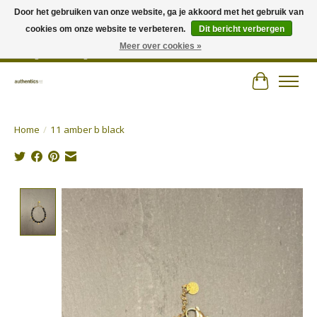
Door het gebruiken van onze website, ga je akkoord met het gebruik van
cookies om onze website te verbeteren.
Dit bericht verbergen
Wij hechten veel belang aan persoonlijk advies en zorgen voor jouw outfit! |
Authentics - Plezantstraat 22 - 9220 Hamme - Tel 052 25 67 00 - Open van
Meer over cookies »
dinsdag tot zaterdag van 10u tot 18u
Winkelwa
Home
/
11 amber b black
Product image slideshow Items